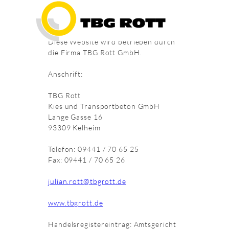
IMPRESSUM
Diese Website wird betrieben durch
die Firma TBG Rott GmbH.
Anschrift:
TBG Rott
Kies und Transportbeton GmbH
Lange Gasse 16
93309 Kelheim
Telefon: 09441 / 70 65 25
Fax: 09441 / 70 65 26
julian.rott@tbgrott.de
www.tbgrott.de
Handelsregistereintrag: Amtsgericht